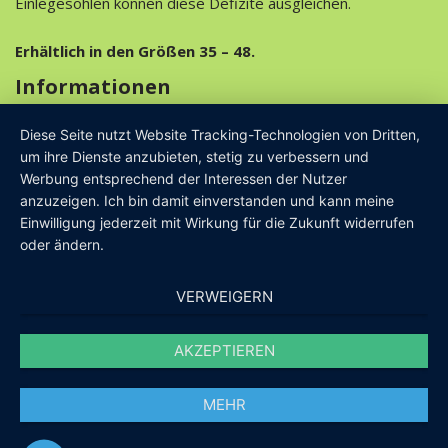
Einlegesohlen können diese Defizite ausgleichen.
Erhältlich in den Größen 35 – 48.
Informationen
Kontakt
Diese Seite nutzt Website Tracking-Technologien von Dritten,
um ihre Dienste anzubieten, stetig zu verbessern und
Orthopädische Einlegesohle
Werbung entsprechend der Interessen der Nutzer
Wellness für die Füße
anzuzeigen. Ich bin damit einverstanden und kann meine
Einwilligung jederzeit mit Wirkung für die Zukunft widerrufen
Versand
oder ändern.
Zahlungsarten
VERWEIGERN
AKZEPTIEREN
MEHR